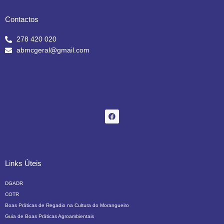
Contactos
278 420 020
abmcgeral@gmail.com
F
a
c
e
b
o
o
k
Links Úteis
DGADR
COTR
Boas Práticas de Regadio na Cultura do Morangueiro
Guia de Boas Práticas Agroambientais